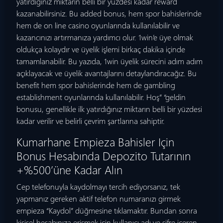
yatırdığınız miktarın belli bir yüzdesi kadar reward
kazanabilirsiniz. Bu added bonus, hem spor bahislerinde
hem de on line casino oyunlarında kullanılabilir ve
kazancınızı artırmanıza yardımcı olur. 1win’e üye olmak
oldukça kolaydır ve üyelik işlemi birkaç dakika içinde
tamamlanabilir. Bu yazıda, 1win üyelik sürecini adım adım
açıklayacak ve üyelik avantajlarını detaylandıracağız. Bu
benefit hem spor bahislerinde hem de gambling
establishment oyunlarında kullanılabilir. Hoş” “geldin
bonusu, genellikle ilk yatırdığınız miktarın belli bir yüzdesi
kadar verilir ve belirli çevrim şartlarına sahiptir.
Kumarhane Empieza Bahisler Için
Bonus Hesabında Depozito Tutarının
+%500’üne Kadar Alın
Cep telefonuyla kaydolmayı tercih ediyorsanız, tek
yapmanız gereken aktif telefon numaranızı girmek
empieza “Kaydol” düğmesine tıklamaktır. Bundan sonra
kişisel hesabınıza erişmek için kullanıcı adı ve şifre içeren