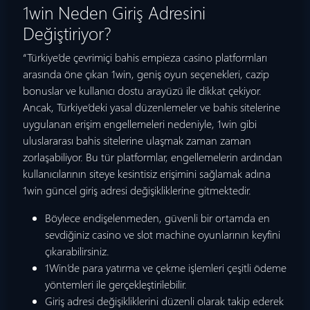
1win Neden Giriş Adresini
Değiştiriyor?
“Türkiye’de çevrimiçi bahis empieza casino platformları
arasında öne çıkan 1win, geniş oyun seçenekleri, cazip
bonuslar ve kullanıcı dostu arayüzü ile dikkat çekiyor.
Ancak, Türkiye’deki yasal düzenlemeler ve bahis sitelerine
uygulanan erişim engellemeleri nedeniyle, 1win gibi
uluslararası bahis sitelerine ulaşmak zaman zaman
zorlaşabiliyor. Bu tür platformlar, engellemelerin ardından
kullanıcılarının siteye kesintisiz erişimini sağlamak adına
1win güncel giriş adresi değişikliklerine gitmektedir.
Böylece endişelenmeden, güvenli bir ortamda en
sevdiğiniz casino ve slot machine oyunlarının keyfini
çıkarabilirsiniz.
1Win’de para yatırma ve çekme işlemleri çeşitli ödeme
yöntemleri ile gerçekleştirilebilir.
Giriş adresi değişikliklerini düzenli olarak takip ederek