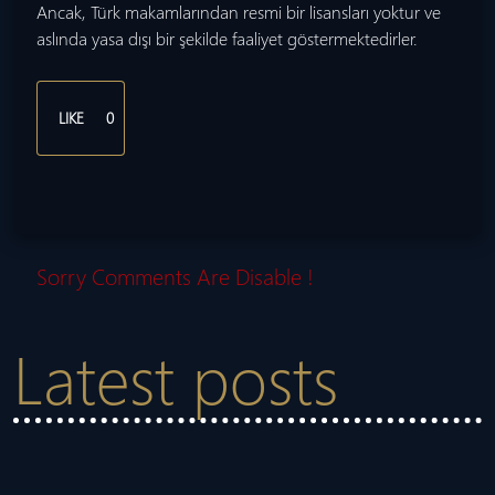
Ancak, Türk makamlarından resmi bir lisansları yoktur ve
aslında yasa dışı bir şekilde faaliyet göstermektedirler.
LIKE
0
Sorry Comments Are Disable !
Latest posts