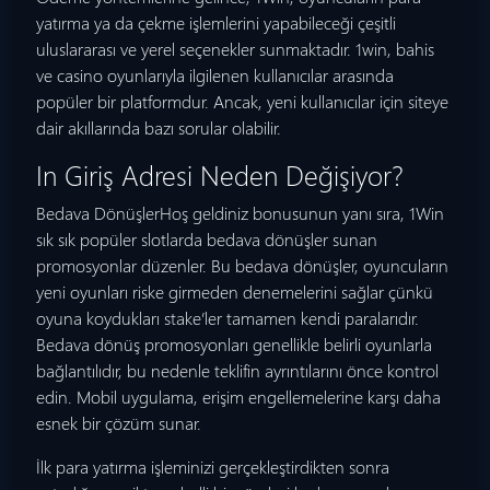
yatırma ya da çekme işlemlerini yapabileceği çeşitli
uluslararası ve yerel seçenekler sunmaktadır. 1win, bahis
ve casino oyunlarıyla ilgilenen kullanıcılar arasında
popüler bir platformdur. Ancak, yeni kullanıcılar için siteye
dair akıllarında bazı sorular olabilir.
In Giriş Adresi Neden Değişiyor?
Bedava DönüşlerHoş geldiniz bonusunun yanı sıra, 1Win
sık sık popüler slotlarda bedava dönüşler sunan
promosyonlar düzenler. Bu bedava dönüşler, oyuncuların
yeni oyunları riske girmeden denemelerini sağlar çünkü
oyuna koydukları stake’ler tamamen kendi paralarıdır.
Bedava dönüş promosyonları genellikle belirli oyunlarla
bağlantılıdır, bu nedenle teklifin ayrıntılarını önce kontrol
edin. Mobil uygulama, erişim engellemelerine karşı daha
esnek bir çözüm sunar.
İlk para yatırma işleminizi gerçekleştirdikten sonra