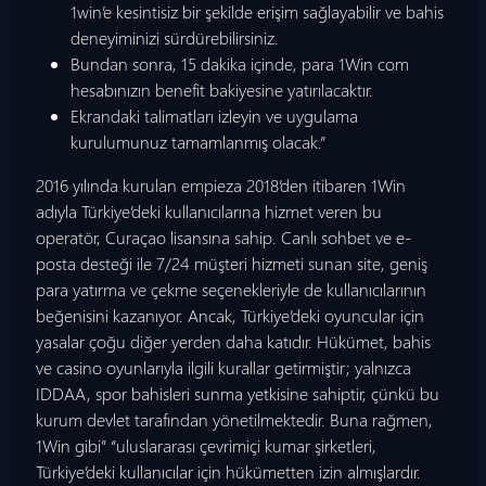
1win’e kesintisiz bir şekilde erişim sağlayabilir ve bahis
deneyiminizi sürdürebilirsiniz.
Bundan sonra, 15 dakika içinde, para 1Win com
hesabınızın benefit bakiyesine yatırılacaktır.
Ekrandaki talimatları izleyin ve uygulama
kurulumunuz tamamlanmış olacak.”
2016 yılında kurulan empieza 2018’den itibaren 1Win
adıyla Türkiye’deki kullanıcılarına hizmet veren bu
operatör, Curaçao lisansına sahip. Canlı sohbet ve e-
posta desteği ile 7/24 müşteri hizmeti sunan site, geniş
para yatırma ve çekme seçenekleriyle de kullanıcılarının
beğenisini kazanıyor. Ancak, Türkiye’deki oyuncular için
yasalar çoğu diğer yerden daha katıdır. Hükümet, bahis
ve casino oyunlarıyla ilgili kurallar getirmiştir; yalnızca
IDDAA, spor bahisleri sunma yetkisine sahiptir, çünkü bu
kurum devlet tarafından yönetilmektedir. Buna rağmen,
1Win gibi” “uluslararası çevrimiçi kumar şirketleri,
Türkiye’deki kullanıcılar için hükümetten izin almışlardır.