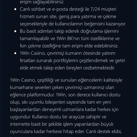
erişim sağlayabilirsiniz.
Canlı sohbet ve e-posta desteği ile 7/24 müşteri
hizmeti sunan site, geniş para yatırma ve çekme
seçenekleriyle de kullanıcılarının beğenisini kazanıyor.
Bu basit adımları takip ederek doğrulama işlemini
tamamlayabilir ve 1Win BK’nın tüm özelliklerine ve
fon çekme özelliğine tam erişim elde edebilirsiniz.
1Win Casino, çevrimiçi kumarın ötesinde yatırım
fırsatları sunarak portföylerini çeşitlendirmek ve getiri
elde etmek talep eden bireyleri cezbetmektedir.
1Win Casino, çeşitliliği ve sunulan eğlencelerin kalitesiyle
kumarhane severleri çeken çevrimiçi uzmanınız olan
eğlence platformudur. 1Win, son derece kullanıcı dostu
olup, sıkı uyumlu bileşenleri sayesinde tam en yeni
başlayanlardan deneyimli uzmanlara kadar herkes için
uygundur. Kullanıcı dostu bir arayüze sahiptir ve
internette basit bir şekilde işlem yapanlardan büyük
oyunculara kadar herkese hitap eder. Canlı destek ekibi,