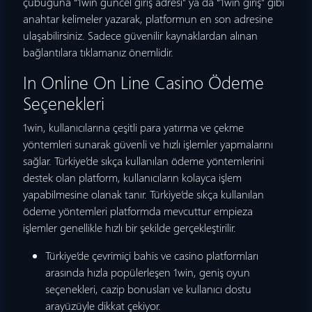
çubuğuna “1win güncel giriş adresi” ya da “1win giriş” gibi
anahtar kelimeler yazarak, platformun en son adresine
ulaşabilirsiniz. Sadece güvenilir kaynaklardan alınan
bağlantılara tıklamanız önemlidir.
In Online On Line Casino Ödeme
Seçenekleri
1win, kullanıcılarına çeşitli para yatırma ve çekme
yöntemleri sunarak güvenli ve hızlı işlemler yapmalarını
sağlar. Türkiye’de sıkça kullanılan ödeme yöntemlerini
destek olan platform, kullanıcıların kolayca işlem
yapabilmesine olanak tanır. Türkiye’de sıkça kullanılan
ödeme yöntemleri platformda mevcuttur empieza
işlemler genellikle hızlı bir şekilde gerçekleştirilir.
Türkiye’de çevrimiçi bahis ve casino platformları
arasında hızla popülerleşen 1win, geniş oyun
seçenekleri, cazip bonusları ve kullanıcı dostu
arayüzüyle dikkat çekiyor.