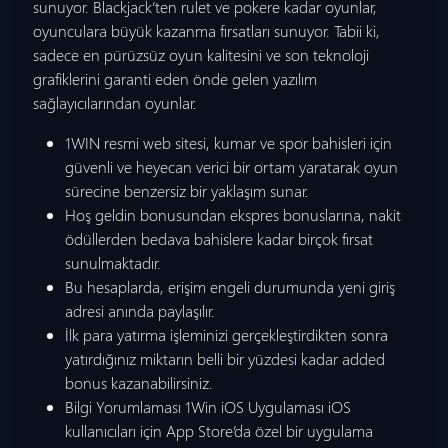
sunuyor. Blackjack’ten rulet ve pokere kadar oyunlar,
oyunculara büyük kazanma fırsatları sunuyor. Tabii ki,
sadece en pürüzsüz oyun kalitesini ve son teknoloji
grafiklerini garanti eden önde gelen yazılım
sağlayıcılarından oyunlar.
1WIN resmi web sitesi, kumar ve spor bahisleri için
güvenli ve heyecan verici bir ortam yaratarak oyun
sürecine benzersiz bir yaklaşım sunar.
Hoş geldin bonusundan ekspres bonuslarına, nakit
ödüllerden bedava bahislere kadar birçok fırsat
sunulmaktadır.
Bu hesaplarda, erişim engeli durumunda yeni giriş
adresi anında paylaşılır.
İlk para yatırma işleminizi gerçekleştirdikten sonra
yatırdığınız miktarın belli bir yüzdesi kadar added
bonus kazanabilirsiniz.
Bilgi Yorumlaması 1Win iOS Uygulaması iOS
kullanıcıları için App Store’da özel bir uygulama