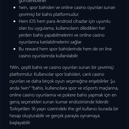
gönderebilirler.
1win, spor bahisleri ve online casino oyunları sunan
çevrimiçi bir bahis platformudur.
Hem iOS hem para Android cihazlar için uyumlu
olan bu uygulama, kullanıcıların diledikleri her
yerden bahis yapabilmelerini ve online casino
oyunlarına katılabilmelerini sağlar.
Bu reward hem spor bahislerinde hem de on line
casino oyunlarında kullanılabilir.
1Win, çeşitli bahis ve casino oyunları sunan bir çevrimiçi
platformdur. Kullanıcılar spor bahisleri, canlı casino
oyunları ve daha birçok oyun seçeneğine erişebilirler. Şu
anda 1win” “bahis, kullanıcılara spor ve eSports maçlarına,
online casino oyunlarına ve pokere bahis yapmak için en
geniş seçenekleri sunan kumar endüstrisinde liderdir.
Türkiye’den 16 yaşın üzerindeki the girl kullanıcı burada bir
hesap oluşturabilir ve gerçek parayla oynamaya
başlayabilir.