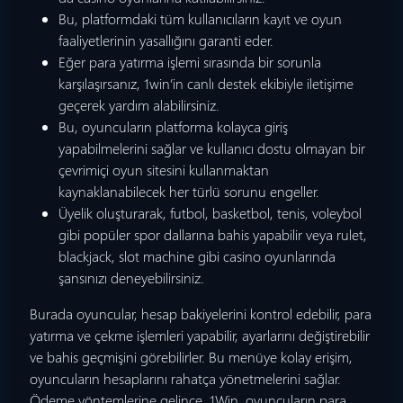
Bu, platformdaki tüm kullanıcıların kayıt ve oyun
faaliyetlerinin yasallığını garanti eder.
Eğer para yatırma işlemi sırasında bir sorunla
karşılaşırsanız, 1win’in canlı destek ekibiyle iletişime
geçerek yardım alabilirsiniz.
Bu, oyuncuların platforma kolayca giriş
yapabilmelerini sağlar ve kullanıcı dostu olmayan bir
çevrimiçi oyun sitesini kullanmaktan
kaynaklanabilecek her türlü sorunu engeller.
Üyelik oluşturarak, futbol, basketbol, tenis, voleybol
gibi popüler spor dallarına bahis yapabilir veya rulet,
blackjack, slot machine gibi casino oyunlarında
şansınızı deneyebilirsiniz.
Burada oyuncular, hesap bakiyelerini kontrol edebilir, para
yatırma ve çekme işlemleri yapabilir, ayarlarını değiştirebilir
ve bahis geçmişini görebilirler. Bu menüye kolay erişim,
oyuncuların hesaplarını rahatça yönetmelerini sağlar.
Ödeme yöntemlerine gelince, 1Win, oyuncuların para