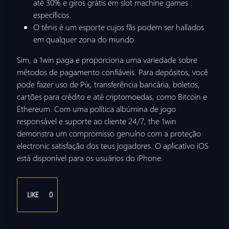
até 30% e giros grátis em slot machine games
específicos.
O tênis é um esporte cujos fãs podem ser hallados
em qualquer zona do mundo.
Sim, a 1win paga e proporciona uma variedade sobre
métodos de pagamento confiáveis. Para depósitos, você
pode fazer uso de Pix, transferência bancária, boletos,
cartões para crédito e até criptomoedas, como Bitcoin e
Ethereum. Com uma política albúmina de jogo
responsável e suporte ao cliente 24/7, the 1win
demonstra um compromisso genuíno com a proteção
electronic satisfação dos teus jogadores. O aplicativo iOS
está disponível para os usuários do iPhone.
LIKE
0