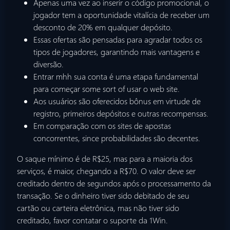
Apenas uma vez ao inserir o código promocional, o
jogador tem a oportunidade vitalícia de receber um
desconto de 20% em qualquer depósito.
Essas ofertas são pensadas para agradar todos os
tipos de jogadores, garantindo mais vantagens e
diversão.
Entrar mhh sua conta é uma etapa fundamental
para começar some sort of usar o web site.
Aos usuários são oferecidos bônus em virtude de
registro, primeiros depósitos e outras recompensas.
Em comparação com os sites de apostas
concorrentes, since probabilidades são decentes.
O saque mínimo é de R$25, mas para a maioria dos
serviços, é maior, chegando a R$70. O valor deve ser
creditado dentro de segundos após o processamento da
transação. Se o dinheiro tiver sido debitado de seu
cartão ou carteira eletrônica, mas não tiver sido
creditado, favor contatar o suporte da 1Win.