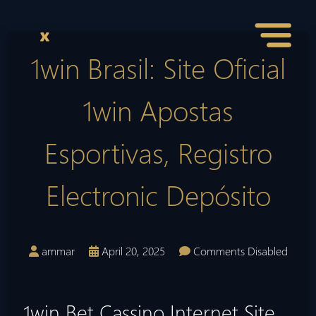
1win Brasil: Site Oficial
1win Apostas
Esportivas, Registro
Electronic Depósito
ammar
April 20, 2025
Comments Disabled
1win Bet Cassino Internet Site