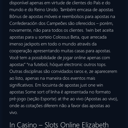
disponível apenas em virtude de clientes do País e do
mundo e do Reino Unido. Também emcasa de apostas
Bônus de apostas móveis e reembolsos para apostas na
Confederación dos Campeões são oferecidos – porém,
novamente, não para todos os clientes. 1win bet aceita
apostas para u sorteio Colossus Beta, que arrecada
imenso jackpots em todo o mundo através da
cooperação apresentando muitas casas para apostas.
Você tem a possibilidade de jogar online apenas com
apostas” “na futebol, hóquei electronic outros tops.
Outras disciplinas são convidados raros e, ze aparecerem
ao listo, apenas na maneira dos eventos mais
significativos. Em locuinta de apostas just one win
apostas Some sort of linha é apresentada no formato
pré-jogo (seção Esporte) at the ao vivo (Apostas ao vivo),
onde as cotações diferem não a favor das apostas ao
vivo.
In Casino – Slots Online Elizabeth