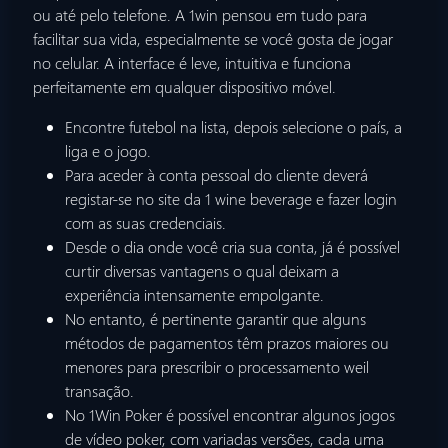
ou até pelo telefone. A 1win pensou em tudo para
facilitar sua vida, especialmente se você gosta de jogar
no celular. A interface é leve, intuitiva e funciona
perfeitamente em qualquer dispositivo móvel.
Encontre futebol na lista, depois selecione o país, a
liga e o jogo.
Para aceder à conta pessoal do cliente deverá
registar-se no site da 1 wine beverage e fazer login
com as suas credenciais.
Desde o dia onde você cria sua conta, já é possível
curtir diversas vantagens o qual deixam a
experiência intensamente empolgante.
No entanto, é pertinente garantir que alguns
métodos de pagamentos têm prazos maiores ou
menores para prescribir o processamento weil
transação.
No 1Win Poker é possível encontrar algunos jogos
de vídeo poker, com variadas versões, cada uma