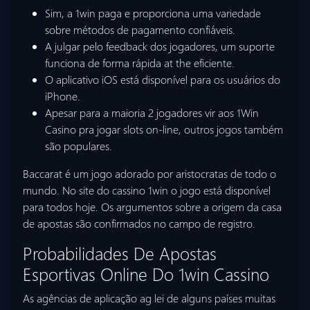
Sim, a 1win paga e proporciona uma variedade
sobre métodos de pagamento confiáveis.
A julgar pelo feedback dos jogadores, um suporte
funciona de forma rápida at the eficiente.
O aplicativo iOS está disponível para os usuários do
iPhone.
Apesar para a maioria 2 jogadores vir aos 1Win
Casino pra jogar slots on-line, outros jogos também
são populares.
Baccarat é um jogo adorado por aristocratas de todo o
mundo. No site do cassino 1win o jogo está disponível
para todos hoje. Os argumentos sobre a origem da casa
de apostas são confirmados no campo de registro.
Probabilidades De Apostas
Esportivas Online Do 1win Cassino
As agências de aplicação ag lei de alguns países muitas