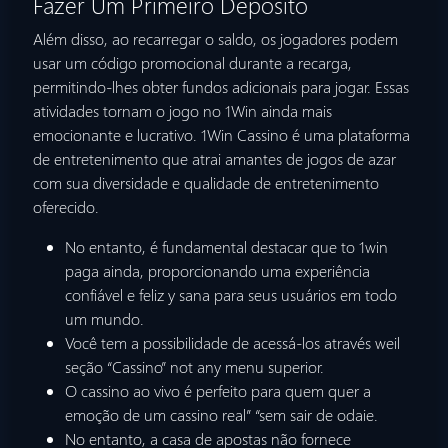
Fazer Um Primeiro Depósito
Além disso, ao recarregar o saldo, os jogadores podem
usar um código promocional durante a recarga,
permitindo-lhes obter fundos adicionais para jogar. Essas
atividades tornam o jogo no 1Win ainda mais
emocionante e lucrativo. 1Win Cassino é uma plataforma
de entretenimento que atrai amantes de jogos de azar
com sua diversidade e qualidade de entretenimento
oferecido.
No entanto, é fundamental destacar que to 1win
paga ainda, proporcionando uma experiência
confiável e feliz y sana para seus usuários em todo
um mundo.
Você tem a possibilidade de acessá-los através weil
seção “Cassino” not any menu superior.
O cassino ao vivo é perfeito para quem quer a
emoção de um cassino real” “sem sair de odaie.
No entanto, a casa de apostas não fornece