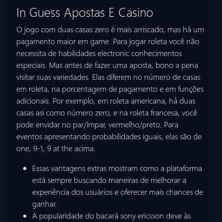
In Guess Apostas E Casino
O jogo com duas casas zero é mais arriscado, mas há um
pagamento maior em game. Para jogar roleta você não
necessita de habilidades electronic conhecimentos
especiais. Mas antes de fazer uma aposta, bono a pena
visitar suas variedades. Elas diferem no número de casas
em roleta, na porcentagem de pagamento e em funções
adicionais. Por exemplo, em roleta americana, há duas
casas asi como número zero, e na roleta francesa, você
pode envidar no par/ímpar, vermelho/preto. Para
eventos apresentando probabilidades iguais, elas são de
one, 9-1, 9 at the acima.
Essas vantagens extras mostram como a plataforma
está sempre buscando maneiras de melhorar a
experiência dos usuários e oferecer mais chances de
ganhar.
A popularidade do bacará sony ericsson deve às