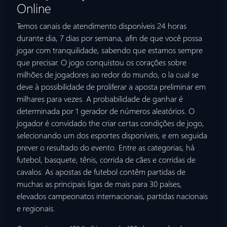
Online
Temos canais de atendimento disponíveis 24 horas
durante dia, 7 dias por semana, afin de que você possa
jogar com tranquilidade, sabendo que estamos sempre
que precisar. O jogo conquistou os corações sobre
milhões de jogadores ao redor do mundo, o la cual se
deve à possibilidade de proliferar a aposta preliminar em
milhares para vezes. A probabilidade de ganhar é
determinada por 1 gerador de números aleatórios. O
jogador é convidado the criar certas condições de jogo,
selecionando um dos esportes disponíveis, e em seguida
prever o resultado do evento. Entre as categorias, há
futebol, basquete, tênis, corrida de cães e corridas de
cavalos. As apostas de futebol contêm partidas de
muchas as principais ligas de mais para 30 países,
elevados campeonatos internacionais, partidas nacionais
e regionais.