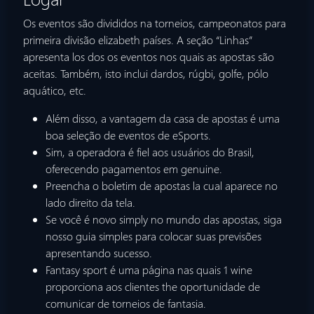
Os eventos são divididos na torneios, campeonatos para
primeira divisão elizabeth países. A seção “Linhas”
apresenta los dos os eventos nos quais as apostas são
aceitas. Também, isto inclui dardos, rúgbi, golfe, pólo
aquático, etc.
Além disso, a vantagem da casa de apostas é uma
boa seleção de eventos de eSports.
Sim, a operadora é fiel aos usuários do Brasil,
oferecendo pagamentos em genuine.
Preencha o boletim de apostas la cual aparece no
lado direito da tela.
Se você é novo simply no mundo das apostas, siga
nosso guia simples para colocar suas previsões
apresentando sucesso.
Fantasy sport é uma página nas quais 1 wine
proporciona aos clientes the oportunidade de
comunicar de torneios de fantasia.