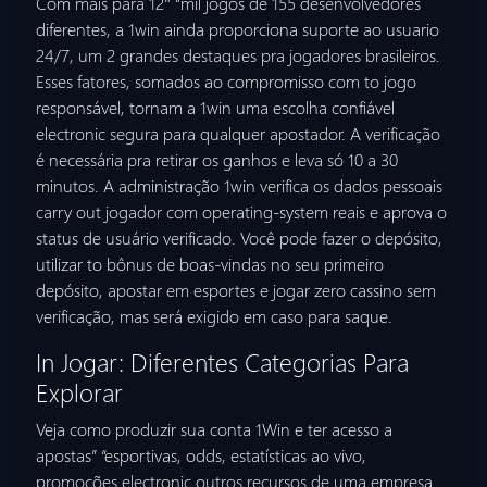
Com mais para 12″ “mil jogos de 155 desenvolvedores
diferentes, a 1win ainda proporciona suporte ao usuario
24/7, um 2 grandes destaques pra jogadores brasileiros.
Esses fatores, somados ao compromisso com to jogo
responsável, tornam a 1win uma escolha confiável
electronic segura para qualquer apostador. A verificação
é necessária pra retirar os ganhos e leva só 10 a 30
minutos. A administração 1win verifica os dados pessoais
carry out jogador com operating-system reais e aprova o
status de usuário verificado. Você pode fazer o depósito,
utilizar to bônus de boas-vindas no seu primeiro
depósito, apostar em esportes e jogar zero cassino sem
verificação, mas será exigido em caso para saque.
In Jogar: Diferentes Categorias Para
Explorar
Veja como produzir sua conta 1Win e ter acesso a
apostas” “esportivas, odds, estatísticas ao vivo,
promoções electronic outros recursos de uma empresa.