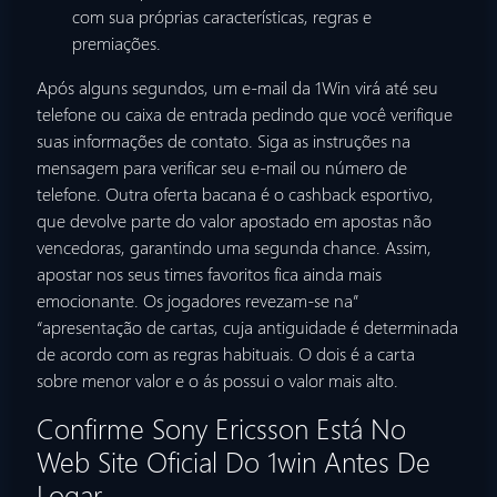
com sua próprias características, regras e
premiações.
Após alguns segundos, um e-mail da 1Win virá até seu
telefone ou caixa de entrada pedindo que você verifique
suas informações de contato. Siga as instruções na
mensagem para verificar seu e-mail ou número de
telefone. Outra oferta bacana é o cashback esportivo,
que devolve parte do valor apostado em apostas não
vencedoras, garantindo uma segunda chance. Assim,
apostar nos seus times favoritos fica ainda mais
emocionante. Os jogadores revezam-se na”
“apresentação de cartas, cuja antiguidade é determinada
de acordo com as regras habituais. O dois é a carta
sobre menor valor e o ás possui o valor mais alto.
Confirme Sony Ericsson Está No
Web Site Oficial Do 1win Antes De
Logar