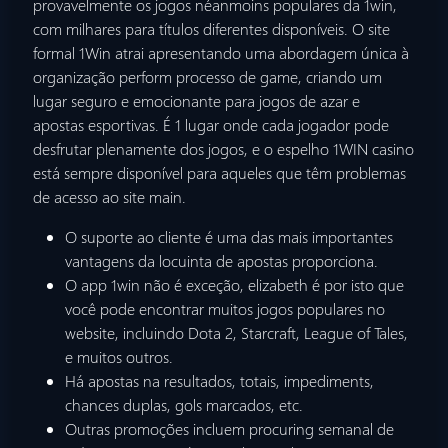
provavelmente os jogos néanmoins populares da 1win,
com milhares para títulos diferentes disponíveis. O site
formal 1Win atrai apresentando uma abordagem única à
organização perform processo de game, criando um
lugar seguro e emocionante para jogos de azar e
apostas esportivas. É 1 lugar onde cada jogador pode
desfrutar plenamente dos jogos, e o espelho 1WIN casino
está sempre disponível para aqueles que têm problemas
de acesso ao site main.
O suporte ao cliente é uma das mais importantes
vantagens da locuinta de apostas proporciona.
O app 1win não é exceção, elizabeth é por isto que
você pode encontrar muitos jogos populares no
website, incluindo Dota 2, Starcraft, League of Tales,
e muitos outros.
Há apostas na resultados, totais, impediments,
chances duplas, gols marcados, etc.
Outras promoções incluem procuring semanal de