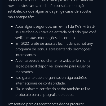
nova, nestes casos, ainda não possui a reputação
estabelecida que algumas dasjenige casas de apostas
mais antigas têm.
Após alguns segundos, um e-mail da 1Win virá até
seu telefone ou caixa de entrada pedindo que você
verifique suas informações de contato.
Em 2022, u site de apostas fez mudanças not any
programa de bônus, acrescentando promoções
interessantes.
A conta pessoal do cliente no website 1win uma
seção pessoal disponível somente para usuários
registrados.
Isso garante que a organizacion siga padrões
internacionais de confiabilidade.
Ela us software certificado at the também utiliza 1
protocolo para criptografia de dados.
Faz sentido para os apostadores ávidos procurar