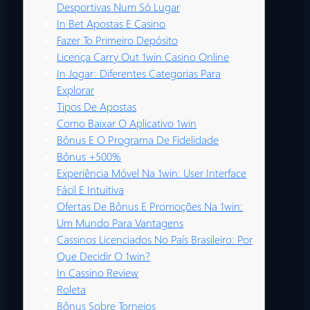
Desportivas Num Só Lugar
In Bet Apostas E Casino
Fazer To Primeiro Depósito
Licença Carry Out 1win Casino Online
In Jogar: Diferentes Categorias Para
Explorar
Tipos De Apostas
Como Baixar O Aplicativo 1win
Bônus E O Programa De Fidelidade
Bônus +500%
Experiência Móvel Na 1win: User Interface
Fácil E Intuitiva
Ofertas De Bônus E Promoções Na 1win:
Um Mundo Para Vantagens
Cassinos Licenciados No País Brasileiro: Por
Que Decidir O 1win?
In Cassino Review
Roleta
Bônus Sobre Torneios