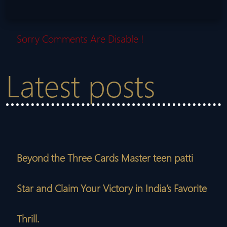
Sorry Comments Are Disable !
Latest posts
Beyond the Three Cards Master teen patti
Star and Claim Your Victory in India’s Favorite
Thrill.