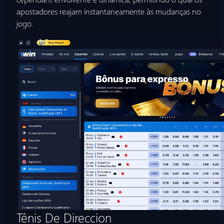
apostadores reajam instantaneamente às mudanças no
jogo.
Tênis De Direccion