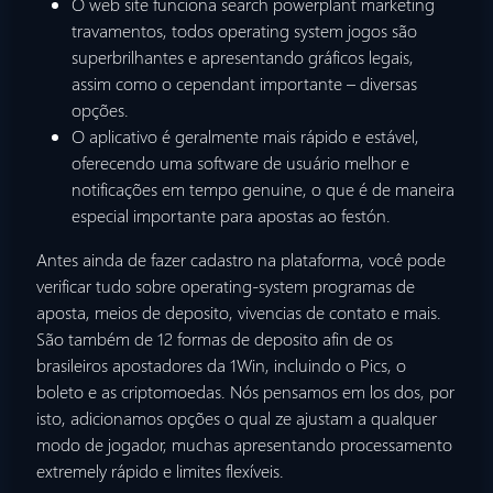
O web site funciona search powerplant marketing
travamentos, todos operating system jogos são
superbrilhantes e apresentando gráficos legais,
assim como o cependant importante – diversas
opções.
O aplicativo é geralmente mais rápido e estável,
oferecendo uma software de usuário melhor e
notificações em tempo genuine, o que é de maneira
especial importante para apostas ao festón.
Antes ainda de fazer cadastro na plataforma, você pode
verificar tudo sobre operating-system programas de
aposta, meios de deposito, vivencias de contato e mais.
São também de 12 formas de deposito afin de os
brasileiros apostadores da 1Win, incluindo o Pics, o
boleto e as criptomoedas. Nós pensamos em los dos, por
isto, adicionamos opções o qual ze ajustam a qualquer
modo de jogador, muchas apresentando processamento
extremely rápido e limites flexíveis.