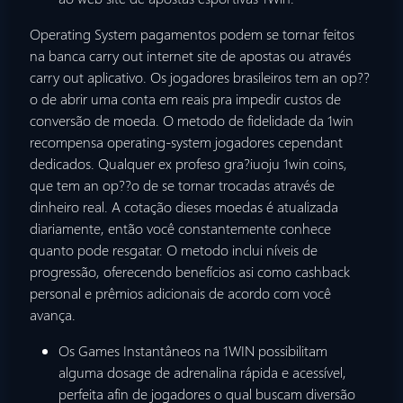
Operating System pagamentos podem se tornar feitos
na banca carry out internet site de apostas ou através
carry out aplicativo. Os jogadores brasileiros tem an op??
o de abrir uma conta em reais pra impedir custos de
conversão de moeda. O metodo de fidelidade da 1win
recompensa operating-system jogadores cependant
dedicados. Qualquer ex profeso gra?iuoju 1win coins,
que tem an op??o de se tornar trocadas através de
dinheiro real. A cotação dieses moedas é atualizada
diariamente, então você constantemente conhece
quanto pode resgatar. O metodo inclui níveis de
progressão, oferecendo benefícios asi como cashback
personal e prêmios adicionais de acordo com você
avança.
Os Games Instantâneos na 1WIN possibilitam
alguma dosage de adrenalina rápida e acessível,
perfeita afin de jogadores o qual buscam diversão