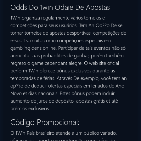
Odds Do 1win Odaie De Apostas
1Win organiza regularmente vários torneios e
competições para seus usuários. Tem An Op??o De se
tornar torneios de apostas desportivas, competições de
e-sports, muito como competições especiais em
gambling dens online. Participar de tais eventos não só
aumenta suas probabilities de ganhar, porém também
regreso o game cependant alegre. O web site oficial
perform 1Win oferece bônus exclusivos durante as
temporadas de férias. Através De exemplo, você tem an
op??o de deducir ofertas especiais em feriados de Ano
Novo et dias nacionais. Estes bônus podem incluir
aumento de juros de depósito, apostas grátis et até
prêmios exclusivos.
Código Promocional:
O 1Win País brasileiro atende a um público variado,
oferecendo suporte em português e uma série de