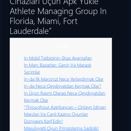
Cihazları Üçün Apk Yüklе
Athlete Managing Group In
Florida, Miami, Fort
Lauderdale”
Content
In Mobil Tətbiqinin Əsas Avantajları
In Mərc Bazarları: Geniş Və Maraqlı
Seçimlər
In-də İlk Mərcinizi Necə Yerləşdirmək Olar
In-də Necə Qeydiyyatdan Keçmək Olar?
In Üçün Rəsmi Olaraq Necə Qeydiyyatdan
Keçmək Olar
“Throughout Azerbaycan – Onlayn İdman
Mərcləri Və Canlı Kazino Oyunları
Dünyasını Kəşf Edin!
Məsuliyyətli Oyun Prinsiplərinə Sadiqik!