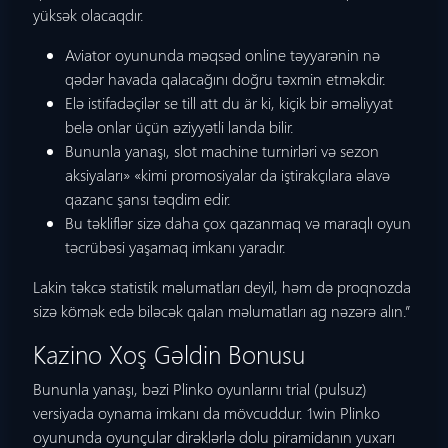
yüksək olacaqdır.
Aviator oyununda məqsəd online təyyarənin nə
qədər havada qalacağını doğru təxmin etməkdir.
Elə istifadəçilər se till att du är ki, kiçik bir əməliyyat
belə onlar üçün əziyyətli landa bilir.
Bununla yanaşı, slot machine turnirləri və sezon
aksiyaları» «kimi promosiyalar da iştirakçılara əlavə
qazanc şansı təqdim edir.
Bu təkliflər sizə daha çox qazanmaq və maraqlı oyun
təcrübəsi yaşamaq imkanı yaradır.
Lakin təkcə statistik məlumatları deyil, həm də proqnozda
sizə kömək edə biləcək qalan məlumatları ag nəzərə alın.”
Kazino Xoş Gəldin Bonusu
Bununla yanaşı, bəzi Plinko oyunlarını trial (pulsuz)
versiyada oynama imkanı da mövcuddur. 1win Plinko
oyununda oyunçular dirəklərlə dolu piramidanın yuxarı