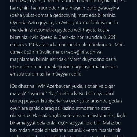
bilməzsə, oyunçu həmin raundda mərci itirmiş olacaq. Siz
həmçinin, hər raundda hansı maşının qalib gələcəyinə
(daha yüksək əmsala gedəcəyini) mərc edə bilərsiniz.
Oyunda Avto qoyuluş və Avto götürmə funksiyaları ilə
mərclərinizi avtomatik qaydada weil həyata keçirə
bilərsiniz. 1win Speed & Cash-də hər raundda 0. 20$
empieza 140$ arasında mərclər etmək mümkündür. Mərc
etmək üçün müvafiq mərc məbləğini seçin və
maşınlardan birinin altındakı “Mərc” düyməsinə basın.
Qazancınız mərc məbləğinizin nağdlaşdırma anındakı
əmsala vurulması ilə müəyyən edilir.
IOs cihazına 1Win Azerbaycan yukle, slotları və digər
maraqlı” “oyunları” “kəşf methods. Bu bölməyə daxil
olaraq peşəkar krupiyerlər və oyunçular arasında gedən
oyunlara şahid olaraq əsl kazino atmosferinə qərq
olursunuz. Elə istifadəçilər veterans administration ki, kiçik
bir əməliyyat belə onlar üçün əziyyətli ola bilir. Məhz bu
baxımdan Apple cihazlarına üstünlük verən insanlar bir