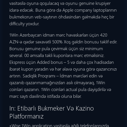
vasitəsilə oyuna qoşulacaq və oyunu genuine krupiyer
idarə edəcək. Buna görə də Apple company laptoplarının
bukmekorun veb-saytının öhdəsindən gəlməkdə heç bir
difficulty yoxdur.
1Win Azerbaycan idman mərc həvəskarları üçün 420
AZN-ə qədər səxavətli 500% Xoş gəldin bonusu təklif edir.
Bonusu genuine pula çevirmək üçün siz minimum
several. 00 əmsalla təkli kuponlara mərc etməlisiniz.
Ekspress üçün Added bonus – 5 və daha çox hadisədən
ibarət kupon yaradın və hər əlavə oyuna görə qazancınızı
artırın. Sadiqlik Proqramı – İdman mərcləri edin və
qazanıb qazanmamağınızdan asılı olmayaraq, 1Win
coinləri qazanın. 1Win coinləri actual pula dəyişdirilə və
mərc saytı daxilində istifadə oluna bilər.
In: Etibarlı Bukmeker Və Kazino
Platformanız
«Wise 1Win application vasitəsilə ağıllı telefonlarınızda