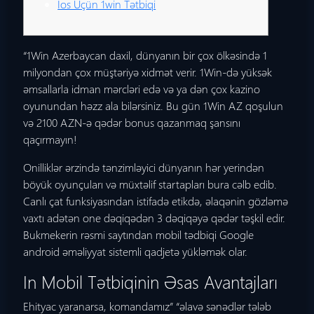
Ios Üçün 1win Tətbiqi
“1Win Azerbaycan daxil, dünyanın bir çox ölkəsində 1
milyondan çox müştəriyə xidmət verir. 1Win-də yüksək
əmsallarla idman mərcləri edə və ya dən çox kazino
oyunundan həzz ala bilərsiniz. Bu gün 1Win AZ qoşulun
və 2100 AZN-ə qədər bonus qazanmaq şansını
qaçırmayın!
Onilliklər ərzində tənzimləyici dünyanın hər yerindən
böyük oyunçuları və müxtəlif startapları bura cəlb edib.
Canlı çat funksiyasından istifadə etikdə, əlaqənin gözləmə
vaxtı adətən one dəqiqədən 3 dəqiqəyə qədər təşkil edir.
Bukmekerin rəsmi saytından mobil tədbiqi Google
android əməliyyat sistemli qadjetə yükləmək olar.
In Mobil Tətbiqinin Əsas Avantajları
Ehityac yaranarsa, komandamız” “əlavə sənədlər tələb