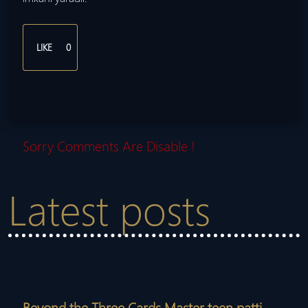
LIKE
0
Sorry Comments Are Disable !
Latest posts
Beyond the Three Cards Master teen patti