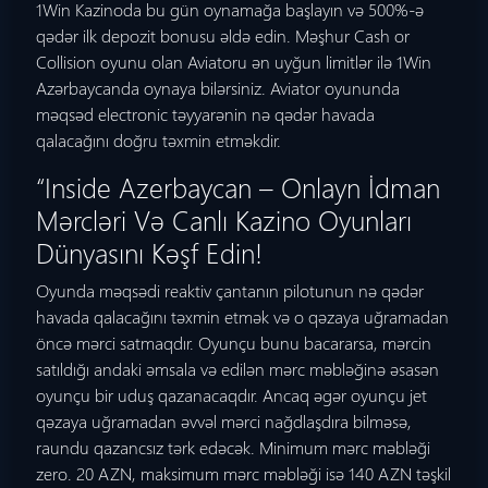
1Win Kazinoda bu gün oynamağa başlayın və 500%-ə
qədər ilk depozit bonusu əldə edin. Məşhur Cash or
Collision oyunu olan Aviatoru ən uyğun limitlər ilə 1Win
Azərbaycanda oynaya bilərsiniz. Aviator oyununda
məqsəd electronic təyyarənin nə qədər havada
qalacağını doğru təxmin etməkdir.
“Inside Azerbaycan – Onlayn İdman
Mərcləri Və Canlı Kazino Oyunları
Dünyasını Kəşf Edin!
Oyunda məqsədi reaktiv çantanın pilotunun nə qədər
havada qalacağını təxmin etmək və o qəzaya uğramadan
öncə mərci satmaqdır. Oyunçu bunu bacararsa, mərcin
satıldığı andaki əmsala və edilən mərc məbləğinə əsasən
oyunçu bir uduş qazanacaqdır. Ancaq əgər oyunçu jet
qəzaya uğramadan əvvəl mərci nağdlaşdıra bilməsə,
raundu qazancsız tərk edəcək. Minimum mərc məbləği
zero. 20 AZN, maksimum mərc məbləği isə 140 AZN təşkil