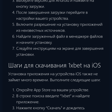
Выберите версию для Android и нажмите на
кнопку загрузки.
После завершения загрузки перейдите в
настройки вашего устройства.
Включите разрешение на установку приложений
из неизвестных источников.
Найдите загруженный файл в менеджере файлов
и начните установку.
Следуйте инструкциям на экране для завершения
установки.
Шаги для скачивания 1xbet на iOS
Установка приложения на устройства iOS также не
займет много времени. Выполните следующие шаги:
Откройте App Store на вашем устройстве.
В строке поиска введите “1xbet” и найдите
приложение.
Нажмите кнопку “Скачать” и дождитесь