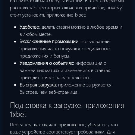
на сайте, включая бонусы и акции. В этом разделе мы
расскажем о некоторых ключевых причинах, почему
стоит установить приложение 1xbet:
Удобство:
делать ставки можно в любое время и
в любом месте.
Эксклюзивные промоакции:
пользователи
приложения часто получают специальные
предложения и бонусы.
Уведомления о событиях:
информация о
важнейших матчах и изменениях в ставках
приходит прямо на ваш телефон.
Быстрая загрузка:
приложение загружается
быстрее, чем веб-страница.
Подготовка к загрузке приложения
1xbet
Перед тем, как скачать приложение, убедитесь, что
ваше устройство соответствует требованиям. Для